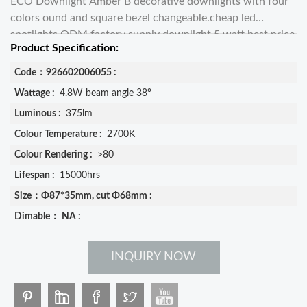
ECO Downlight Amber B decorative downlights with four
colors ound and square bezel changeable.cheap led
spotlights ODM factory supply downlight 5 watt best price
Product Specification:
and fast delivery
Code：926602006055 :
Wattage :
4.8W beam angle 38°
Luminous :
375lm
Colour Temperature :
2700K
Colour Rendering :
>80
Lifespan :
15000hrs
Size：Φ87*35mm, cut Φ68mm :
Dimable： NA :
INQUIRY NOW