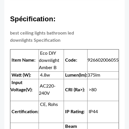
Spécification:
best ceiling lights bathroom led
downlights Specification
Eco DIY
Item Name:
Code:
926602006055
downlight
Amber B
Watt (W):
4.8w
Lumen(lm):
375lm
Input
AC220-
Voltage(V):
CRI (Ra>):
>80
240V
CE, Rohs
Certification:
IP Rating:
IP44
Beam