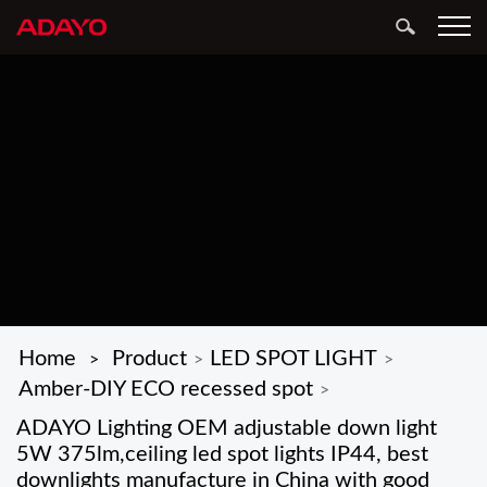
Home
Product
LED SPOT LIGHT
>
>
>
Amber-DIY ECO recessed spot
>
ADAYO Lighting OEM adjustable down light
5W 375lm,ceiling led spot lights IP44, best
downlights manufacture in China with good