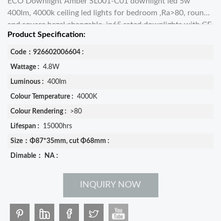
ECO Downlight Amber SL001-C01 downlight led 5w
400lm, 4000k ceiling led lights for bedroom ,Ra>80, round
and square bezel changable, ip65 rated downlights with CE
Product Specification:
and new ERP
Code：926602006604 :
Wattage :
4.8W
Luminous :
400lm
Colour Temperature :
4000K
Colour Rendering :
>80
Lifespan :
15000hrs
Size：Φ87*35mm, cut Φ68mm :
Dimable： NA :
INQUIRY NOW