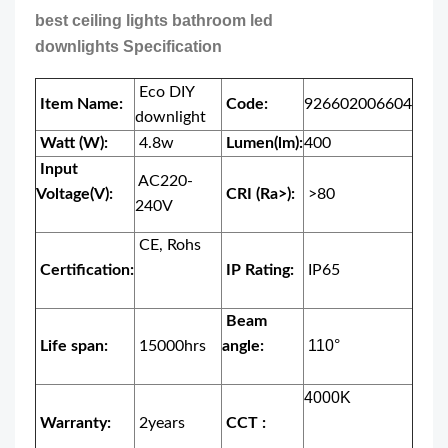
best ceiling lights bathroom led
downlights Specification
Eco DIY
Item Name:
Code:
926602006604
downlight
Watt (W):
4.8w
Lumen(lm):
400
Input
AC220-
Voltage(V):
CRI (Ra>):
>80
240V
CE, Rohs
Certification:
IP Rating:
IP65
Beam
110°
Life span:
15000hrs
angle:
4000K
Warranty:
2years
CCT :