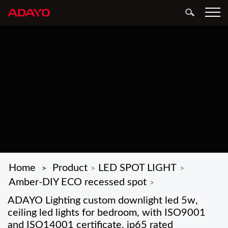
Home
Product
LED SPOT LIGHT
>
>
>
Amber-DIY ECO recessed spot
>
ADAYO Lighting custom downlight led 5w,
ceiling led lights for bedroom, with ISO9001
and ISO14001 certificate, ip65 rated